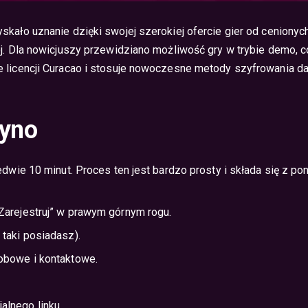
skało uznanie dzięki swojej szerokiej ofercie gier od cenion
j. Dla nowicjuszy przewidziano możliwość gry w trybie demo, c
 licencji Curacao i stosuje nowoczesne metody szyfrowania d
syno
dwie 10 minut. Proces ten jest bardzo prosty i składa się z po
“Zarejestruj” w prawym górnym rogu.
 taki posiadasz).
sobowe i kontaktowe.
alnego linku.