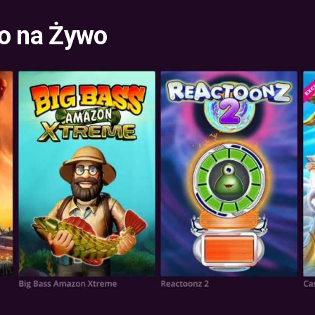
no na Żywo