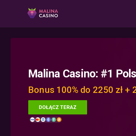
Malina Casino: #1 Pol
Bonus 100% do 2250 zł + 
DOŁĄCZ TERAZ