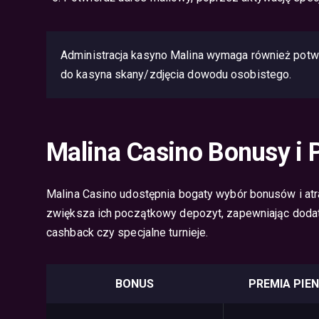
Administracja kasyno Malina wymaga również potwi
do kasyna skany/zdjęcia dowodu osobistego.
Malina Casino Bonusy i 
Malina Casino udostępnia bogaty wybór bonusów i atr
zwiększa ich początkowy depozyt, zapewniając dodatk
cashback czy specjalne turnieje.
BONUS
PREMIA PIE