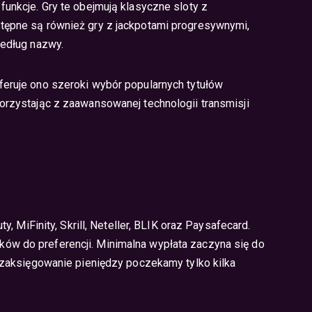
nkcje. Gry te obejmują klasyczne sloty z
ępne są również gry z jackpotami progresywnymi,
edług nazwy.
ruje ono szeroki wybór popularnych tytułów
 korzystając z zaawansowanej technologii transmisji
MiFinity, Skrill, Neteller, BLIK oraz Paysafecard.
w do preferencji. Minimalna wypłata zaczyna się do
zaksięgowanie pieniędzy poczekamy tylko kilka