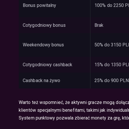
Bonus powitalny
100% do 2250 
Cotygodniowy bonus
Brak
Weekendowy bonus
50% do 3150 PL
Cotygodniowy cashback
15% do 1350 PL
Cashback na żywo
25% do 900 PLN
Warto też wspomnieć, że aktywni gracze mogą dołączy
klientów specjalnymi benefitami, takimi jak indywidu
System punktowy pozwala zbierać monety za grę, któ