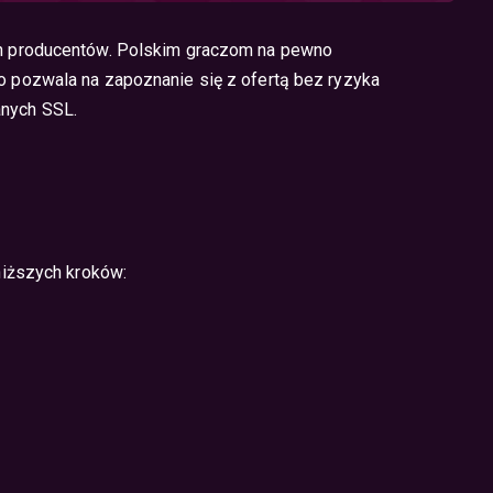
ych producentów. Polskim graczom na pewno
o pozwala na zapoznanie się z ofertą bez ryzyka
anych SSL.
niższych kroków: