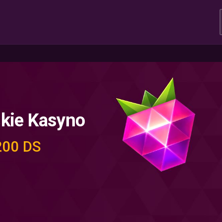
ZALOGUJ SIĘ
ZAREJESTRUJ
skie Kasyno
200 DS