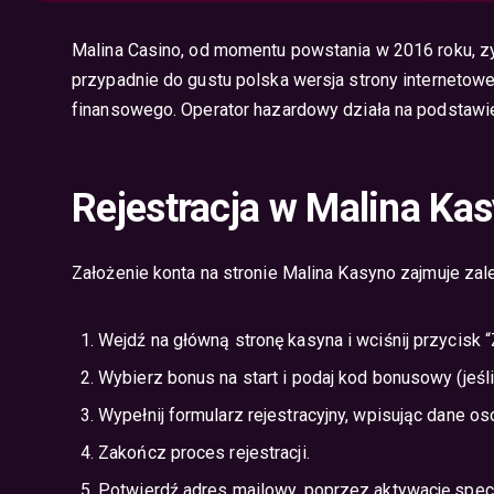
Malina Casino, od momentu powstania w 2016 roku, zy
przypadnie do gustu polska wersja strony internetowe
finansowego. Operator hazardowy działa na podstawie
Rejestracja w Malina Ka
Założenie konta na stronie Malina Kasyno zajmuje zale
Wejdź na główną stronę kasyna i wciśnij przycisk 
Wybierz bonus na start i podaj kod bonusowy (jeśli
Wypełnij formularz rejestracyjny, wpisując dane o
Zakończ proces rejestracji.
Potwierdź adres mailowy, poprzez aktywację specj